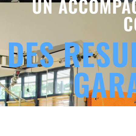
UN ACCOMPA
C
 DES RESU
GAR