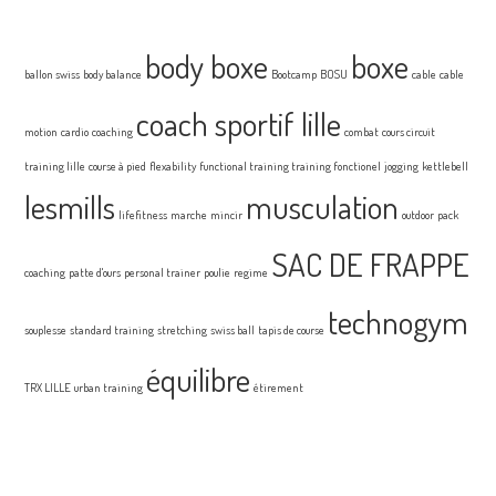
body boxe
boxe
ballon swiss
body balance
Bootcamp
BOSU
cable
cable
coach sportif lille
motion
cardio
coaching
combat
cours circuit
training lille
course à pied
flexability
functional training training fonctionel
jogging
kettlebell
lesmills
musculation
lifefitness
marche
mincir
outdoor
pack
SAC DE FRAPPE
coaching
patte d'ours
personal trainer
poulie
regime
technogym
souplesse
standard training
stretching
swiss ball
tapis de course
équilibre
TRX LILLE
urban training
étirement