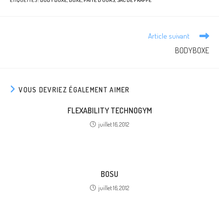
ÉTIQUETTES :
BODY BOXE
,
BOXE
,
PATTE D'OURS
,
SAC DE FRAPPE
Read
Article suivant
more
BODYBOXE
articles
VOUS DEVRIEZ ÉGALEMENT AIMER
FLEXABILITY TECHNOGYM
juillet 16, 2012
BOSU
juillet 16, 2012