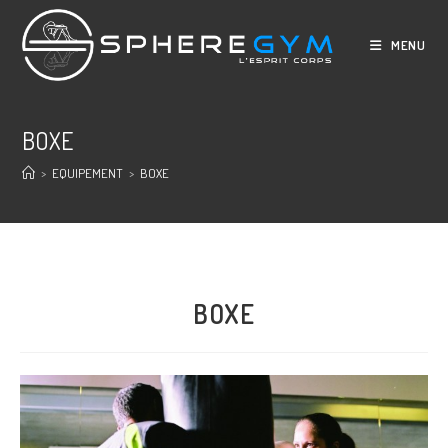
Skip
to
MENU
content
BOXE
>
EQUIPEMENT
>
BOXE
BOXE