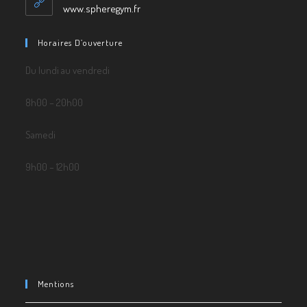
application
www.spheregym.fr
Horaires D’ouverture
Du lundi au vendredi
8h00 – 20h00
Samedi
9h00 – 12h00
Mentions