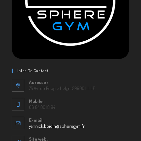
Infos De Contact
Adresse :
75 Av. du Peuple belge-59800 LILLE
Mobile :
06 84 00 18 84
E-mail :
yannick.boidin@spheregym.fr
S’ouvre
dans
votre
Site web :