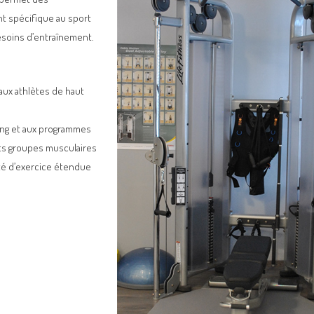
t spécifique au sport
esoins d’entraînement.
’aux athlètes de haut
ing et aux programmes
nts groupes musculaires
été d’exercice étendue