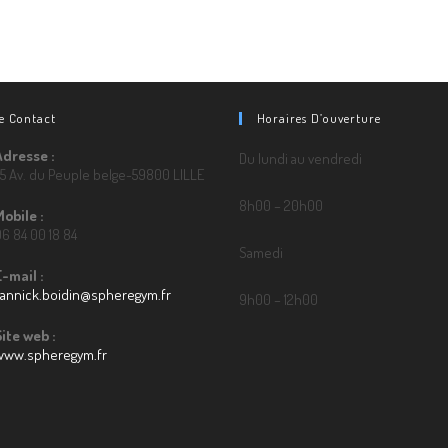
De Contact
Horaires D’ouverture
Adresse :
Du lundi au vendredi
75 Av. du Peuple belge-59800 LILLE
8h00 – 20h00
Mobile :
6 84 00 18 84
Samedi
E-mail :
yannick.boidin@spheregym.fr
9h00 – 12h00
Site web :
www.spheregym.fr