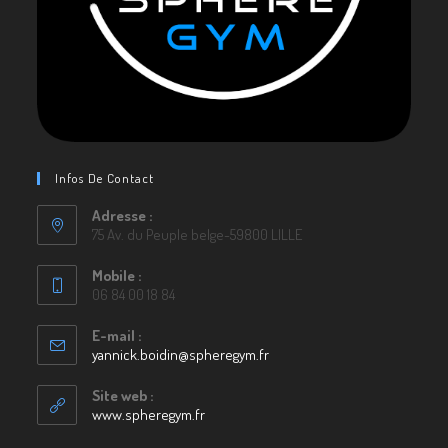
Infos De Contact
Adresse :
75 Av. du Peuple belge-59800 LILLE
Mobile :
06 84 00 18 84
E-mail :
yannick.boidin@spheregym.fr
S’ouvre
dans
votre
Site web :
application
www.spheregym.fr