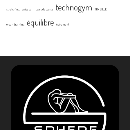
technogym
stretching
swiss ball
tapis de course
TRX LILLE
équilibre
urban training
étirement