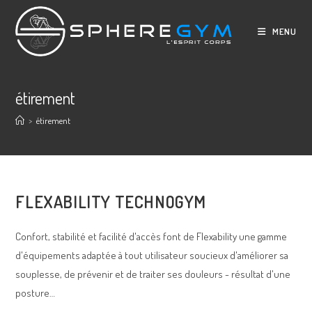
Skip
to
MENU
content
étirement
>
étirement
FLEXABILITY TECHNOGYM
Confort, stabilité et facilité d'accès font de Flexability une gamme
d'équipements adaptée à tout utilisateur soucieux d'améliorer sa
souplesse, de prévenir et de traiter ses douleurs - résultat d'une
posture…