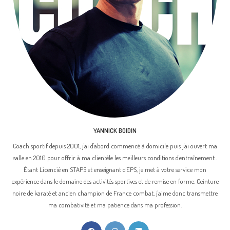
YANNICK BOIDIN
Coach sportif depuis 2001, j'ai d'abord commencé à domicile puis j'ai ouvert ma
salle en 2010 pour offrir à ma clientèle les meilleurs conditions d'entraînement .
Étant Licencié en STAPS et enseignant d'EPS, je met à votre service mon
expérience dans le domaine des activités sportives et de remise en forme. Ceinture
noire de karaté et ancien champion de France combat, j'aime donc transmettre
ma combativité et ma patience dans ma profession.
S’ouvre
S’ouvre
S’ouvre